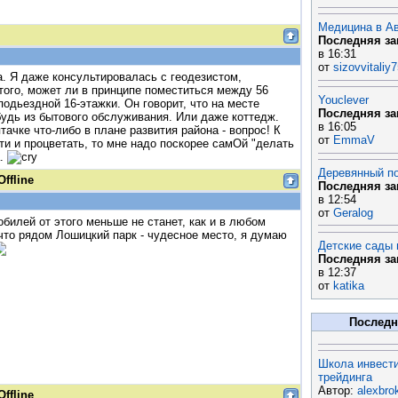
Медицина в А
Последняя за
в 16:31
от
sizovvitaliy
а. Я даже консультировалась с геодезистом,
того, может ли в принципе поместиться между 56
Youclever
подьездной 16-этажки. Он говорит, что на месте
Последняя за
будь из бытового обслуживания. Или даже коттедж.
в 16:05
тачке что-либо в плане развития района - вопрос! К
от
EmmaV
ти и процветать, то мне надо поскорее самОй "делать
а.
Деревянный п
Offline
Последняя за
в 12:54
от
Geralog
обилей от этого меньше не станет, как и в любом
что рядом Лошицкий парк - чудесное место, я думаю
Детские сады
Последняя за
в 12:37
от
katika
Последн
Школа инвести
трейдинга
Автор:
alexbro
Offline