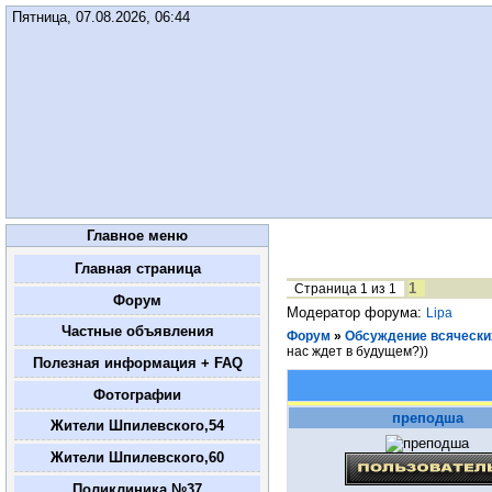
Пятница, 07.08.2026, 06:44
Главное меню
Главная страница
1
Страница
1
из
1
Форум
Модератор форума:
Lipa
Частные объявления
Форум
»
Обсуждение всяческих
нас ждет в будущем?))
Полезная информация + FAQ
Фотографии
преподша
Жители Шпилевского,54
Жители Шпилевского,60
Поликлиника №37