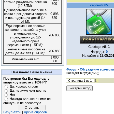
связи с рождением ребенка
800
сергей6905
(10 БПМ):
Единовременное пособие в
связи с рождением второго
9 896
и последующих детей (14
320
БПМ):
Единовременное пособие
женщине, ставшей на учет
в медицинских
706 880
учреждениях до 12-
недельного срока
беременности (1 БПМ):
Сообщений:
1
Ежемесячные пособия на
706 880
Награды:
0
детей до 3-х лет (1 БПМ):
На сайте с
19.05.20
1 000
Минимальная з/п:
000
Форум
»
Обсуждение всяческих
Нам важно Ваше мнение
нас ждет в будущем?))
Построили бы Вы еще одну
1
Страница
1
из
1
квартиру вместе с 10УНР?
Да, хорошо строят
Да, не хуже чем другие
Нет
Никогда больше с ними не
свяжусь и не посоветую
Результаты
|
Архив опросов