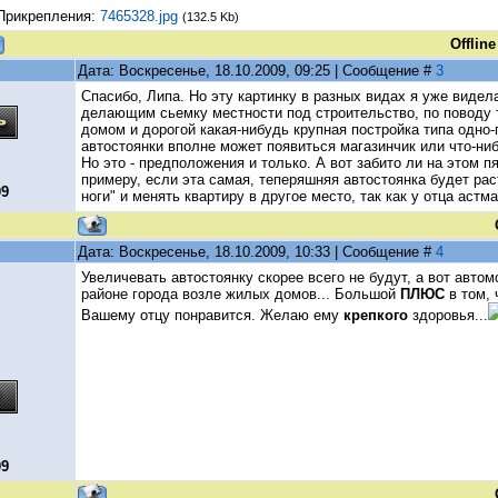
Прикрепления:
7465328.jpg
(132.5 Kb)
Offline
Дата: Воскресенье, 18.10.2009, 09:25 | Сообщение #
3
Спасибо, Липа. Но эту картинку в разных видах я уже видел
делающим сьемку местности под строительство, по поводу 
домом и дорогой какая-нибудь крупная постройка типа одно-
автостоянки вполне может появиться магазинчик или что-ни
Но это - предположения и только. А вот забито ли на этом пя
примеру, если эта самая, теперяшняя автостоянка будет рас
09
ноги" и менять квартиру в другое место, так как у отца астм
Дата: Воскресенье, 18.10.2009, 10:33 | Сообщение #
4
Увеличевать автостоянку скорее всего не будут, а вот автом
районе города возле жилых домов... Большой
ПЛЮС
в том, 
Вашему отцу понравится. Желаю ему
крепкого
здоровья...
09