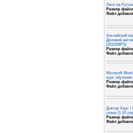
Лето на Русск
Размер файла
Файл добавл
Английский яз
Деловой англи
(2010/MP3)
Размер файла
Файл добавл
Microsoft Wor
курс обучения
Размер файла
Файл добавл
Доктор Хаус /
сезон (1-10 се
Размер файла
Файл добавл