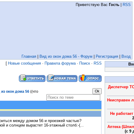
Приветствую Вас
Гость
|
RSS
Главная
|
Вид из окон дома 56 - Форум
|
Регистрация
|
Вход
[
Новые сообщения
·
Правила форума
·
Поиск
·
RSS
Вх
Диспетчер ТС
 из окон дома 56
((что
Неисправен л
Не работает
2
троиться между домом 56 и проезжей частью?
ой и солнцем вырастет 16-этажный столб:-(...
Аптека (Шпил
(с 9 