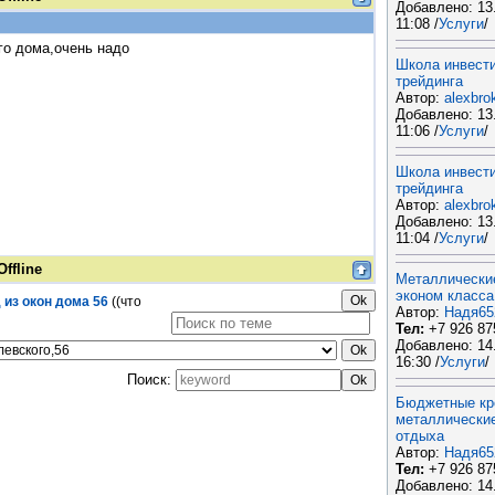
Добавлено: 13
11:08 /
Услуги
/
го дома,очень надо
Школа инвести
трейдинга
Автор:
alexbro
Добавлено: 13
11:06 /
Услуги
/
Школа инвести
трейдинга
Автор:
alexbro
Добавлено: 13
11:04 /
Услуги
/
Offline
Металлически
эконом класса
 из окон дома 56
((что
Автор:
Надя65
Тел:
+7 926 87
Добавлено: 14
16:30 /
Услуги
/
Поиск:
Бюджетные кр
металлически
отдыха
Автор:
Надя65
Тел:
+7 926 87
Добавлено: 14