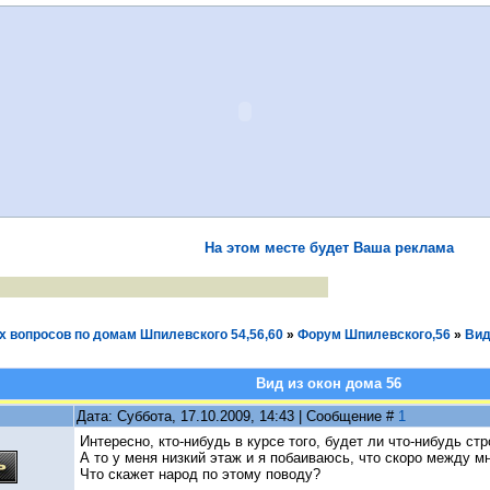
На этом месте будет Ваша реклама
 вопросов по домам Шпилевского 54,56,60
»
Форум Шпилевского,56
»
Вид
Вид из окон дома 56
Дата: Суббота, 17.10.2009, 14:43 | Сообщение #
1
Интересно, кто-нибудь в курсе того, будет ли что-нибудь с
А то у меня низкий этаж и я побаиваюсь, что скоро между мн
Что скажет народ по этому поводу?