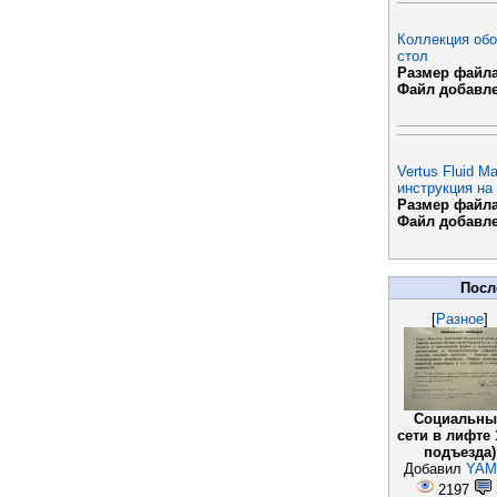
Коллекция обо
стол
Размер файла
Файл добавл
Vertus Fluid M
инструкция на
Размер файла
Файл добавл
Посл
[
Разное
]
Социальны
сети в лифте 
подъезда)
Добавил
YAM
2197