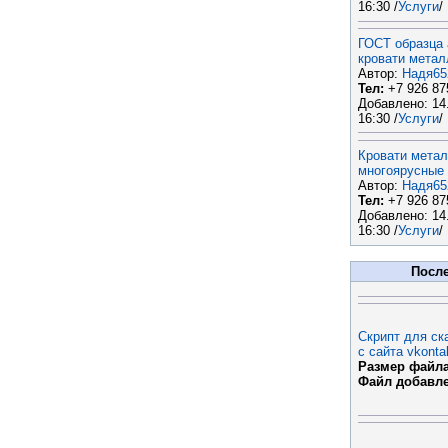
16:30 /
Услуги
/
ГОСТ образца
кровати метал
Автор:
Надя65
Тел:
+7 926 87
Добавлено: 14
16:30 /
Услуги
/
Кровати мета
многоярусные
Автор:
Надя65
Тел:
+7 926 87
Добавлено: 14
16:30 /
Услуги
/
Посл
Скрипт для ск
с сайта vkonta
Размер файла
Файл добавл