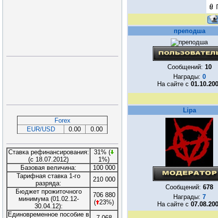
преподша
Сообщений:
10
Награды:
0
На сайте с
01.10.20
Lipa
Forex
EUR/USD
0.00
0.00
Ставка рефинансирования:
31% (
(с 18.07.2012)
1%)
Базовая величина:
100 000
Тарифная ставка 1-го
210 000
разряда:
Сообщений:
678
Бюджет прожиточного
706 880
Награды:
7
минимума (01.02.12-
(
23%)
На сайте с
07.08.20
30.04.12):
Единовременное пособие в
7 068